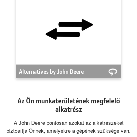
Kedvező árú, a John Deere által
jóváhagyott alternatív termékek az
elődleges berendezéseknél kevesebbet
használt gépek üzemeltetéséhez.
Spóroljon okosan.
Alternatives by John Deere
alkatrészek megtekintése
Alternatives by John Deere
Az Ön munkaterületének megfelelő
alkatrész
A John Deere pontosan azokat az alkatrészeket
biztosítja Önnek, amelyekre a gépének szüksége van.