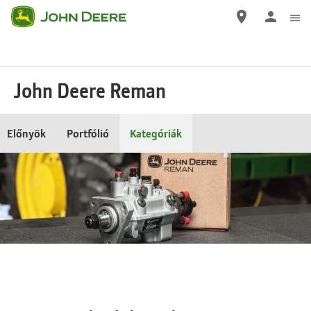
Ugrás
a
tartalomra
John Deere Reman
Előnyök
Portfólió
Kategóriák