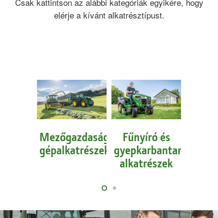
Csak kattintson az alábbi kategóriák egyikére, hogy
elérje a kívánt alkatrésztípust.
Mezőgazdasági
Fűnyíró és
Erdés
gépalkatrészek
gyepkarbantartógép-
alka
alkatrészek