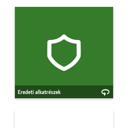
Eredeti alkatrészek
Eredeti John Deere alkatrészek, vagyis
ugyanolyanok, mint amilyeneket az Ön
gépébe beépítettek. Használja az
eredetit a hosszabb és biztosabb
élettartam érdekében.
Eredeti alkatrészek megtekintése
Eredeti alkatrészek
Alternatives by John Deere
alkatrészek