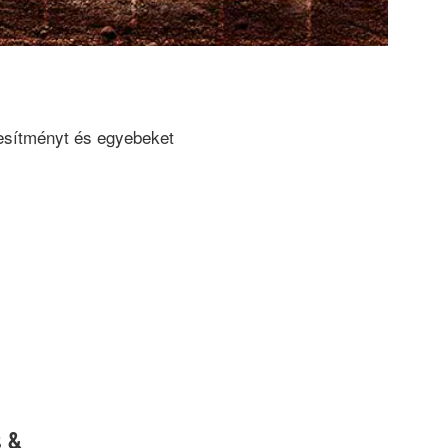
jesítményt és egyebeket
s &