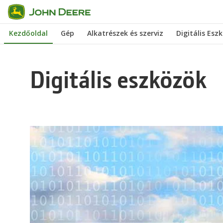
Ugrás
a
Kezdőoldal
Gép
Alkatrészek és szerviz
Digitális Esz
tartalomra
Digitális eszközök