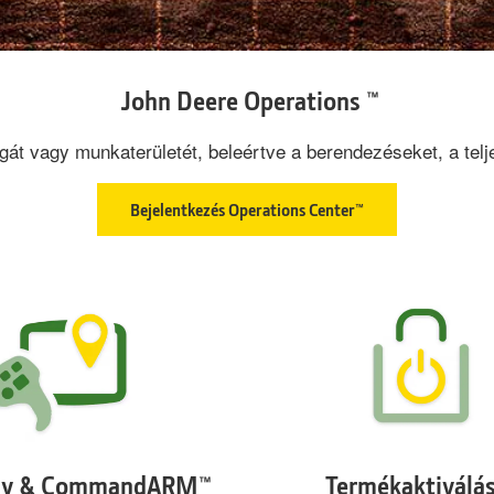
John Deere Operations ™
át vagy munkaterületét, beleértve a berendezéseket, a tel
Bejelentkezés Operations Center™
lay & CommandARM™
Termékaktiválá