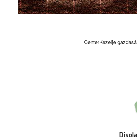
CenterKezelje gazdaság
Disp