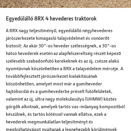
Egyedülálló 8RX 4 hevederes traktorok
A 8RX nagy teljesítményű, egyedülálló négyhevederes
járószerkezete kimagasló talajvédelmet és vonóerőt
biztosít: Az akár 30"-os heveder szélességnek, a 30"-os
hátsó hevederek esetén az alapfelszereltség részét képező
szélesebb szabadonfutó kerekeknek és az új, csésze alakú
nyomtávnak köszönhetően a 8RX a talajvédelem mércéje. A
továbbfejlesztett járószerkezet kialakításának
köszönhetően, amelyet most már a gumiheveder
hajtóbordái és a gumihevederbe préselt futófelületek,
valamint az új, ultra nagy molekulasúlyú (UHMW) köztes
görgők alkotnak, amelyek tartós vas-műanyag kompozitból
készülnek, és tartós kötéssel vannak ellátva, ezek a
hevederek megmunkálatlan teljesítményt és
megbízhatóságot nyújtanak a legnehezebb körülmények