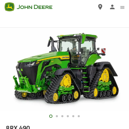
Ugrás
a
tartalomra
8RX 490