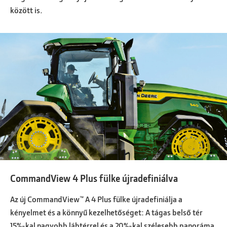
között is.
CommandView 4 Plus fülke újradefiniálva
Az új CommandView™ A 4 Plus fülke újradefiniálja a
kényelmet és a könnyű kezelhetőséget: A tágas belső tér
15%-kal nagyobb lábtérrel és a 20%-kal szélesebb panoráma