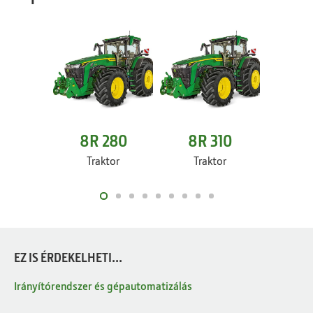
8R 280
8R 310
8R
Traktor
Traktor
Tr
EZ IS ÉRDEKELHETI...
Irányítórendszer és gépautomatizálás