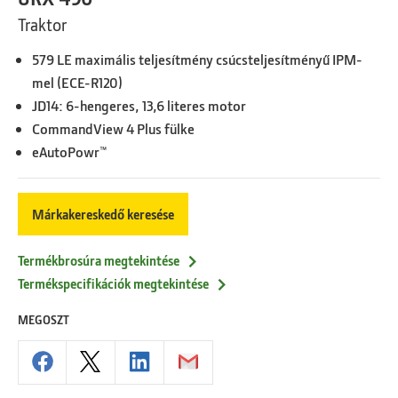
Traktor
579 LE maximális teljesítmény csúcsteljesítményű IPM-
mel (ECE-R120)
JD14: 6-hengeres, 13,6 literes motor
CommandView 4 Plus fülke
eAutoPowr™
Márkakereskedő keresése
Termékbrosúra megtekintése
Termékspecifikációk megtekintése
MEGOSZT