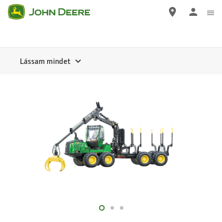
Ugrás
a
tartalomra
Lássam mindet