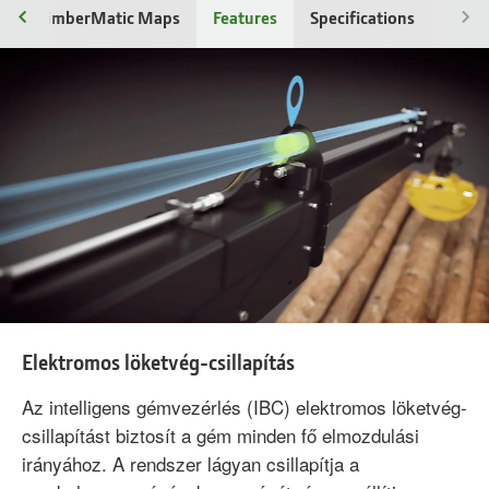
C
TimberMatic Maps
Features
Specifications
Elektromos löketvég-csillapítás
Az intelligens gémvezérlés (IBC) elektromos löketvég-
csillapítást biztosít a gém minden fő elmozdulási
irányához. A rendszer lágyan csillapítja a