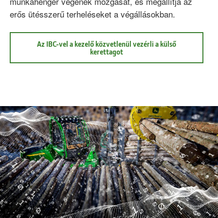
munkahenger végének mozgását, és megállítja az
erős ütésszerű terheléseket a végállásokban.
Az IBC-vel a kezelő közvetlenül vezérli a külső
Az
kerettagot
IBC-
vel
a
kezelő
közvetlenül
vezérli
a
külső
kerettagot
Elektromos
löketvég-
csillapítás