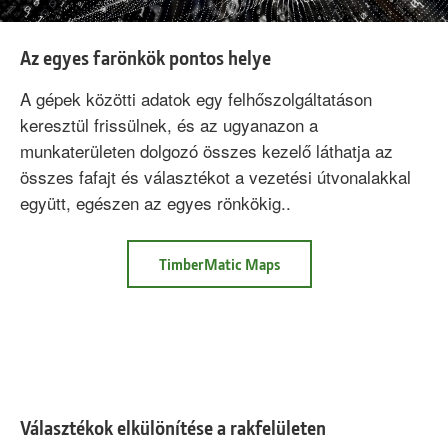
Az egyes farönkök pontos helye
A gépek közötti adatok egy felhőszolgáltatáson
keresztül frissülnek, és az ugyanazon a
munkaterületen dolgozó összes kezelő láthatja az
összes fafajt és választékot a vezetési útvonalakkal
együtt, egészen az egyes rönkökig..
TimberMatic
TimberMatic Maps
Maps
Az
egyes
farönkök
pontos
helye
Választékok elkülönítése a rakfelületen